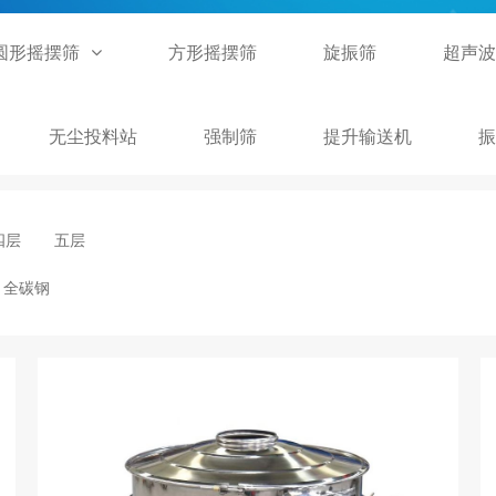
圆形摇摆筛
方形摇摆筛
旋振筛
超声波
无尘投料站
强制筛
提升输送机
振
四层
五层
全碳钢