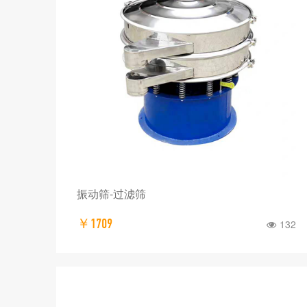
振动筛-过滤筛
￥1709
132