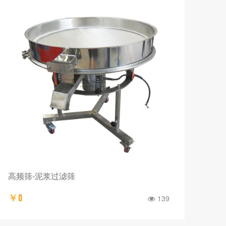
高频筛-泥浆过滤筛
￥0
139