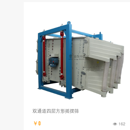
双通道四层方形摇摆筛
￥0
162