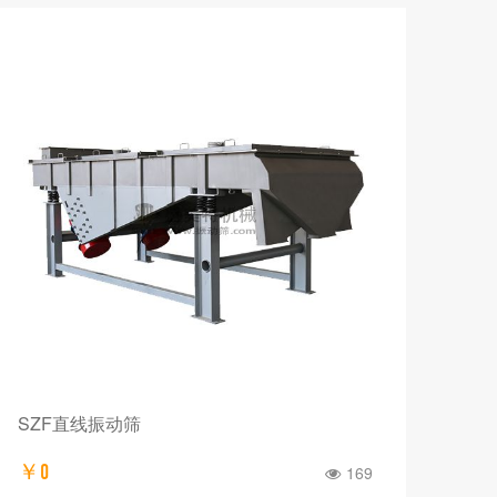
SZF直线振动筛
￥0
169