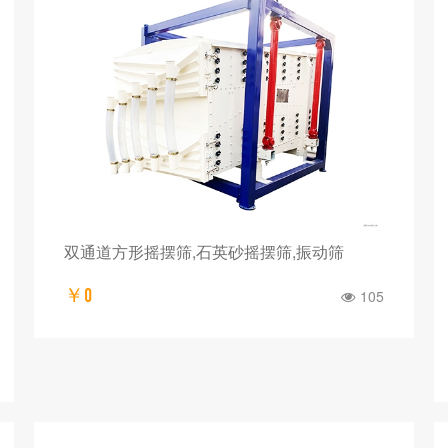
双通道方形摇摆筛,石英砂摇摆筛,振动筛
￥0
105