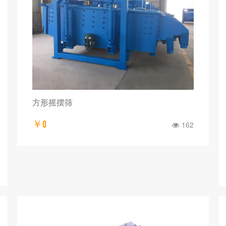
方形摇摆筛
￥0
162