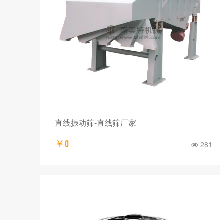
直线振动筛-直线筛厂家
￥0
281