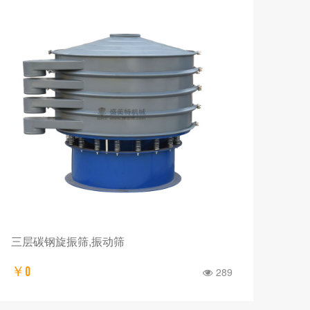
三层碳钢旋振筛,振动筛
￥0
289