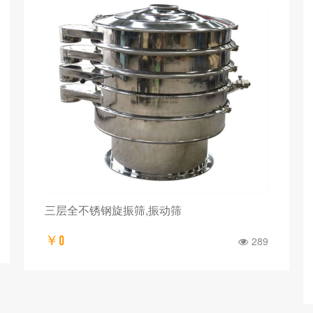
三层全不锈钢旋振筛,振动筛
￥0
289