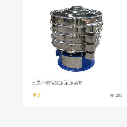
三层不锈钢旋振筛,振动筛
￥0
289