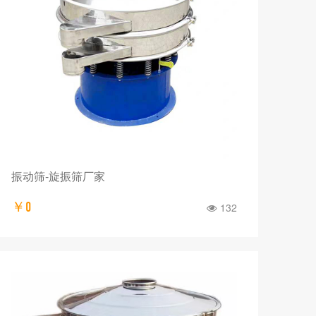
振动筛-旋振筛厂家
￥0
132