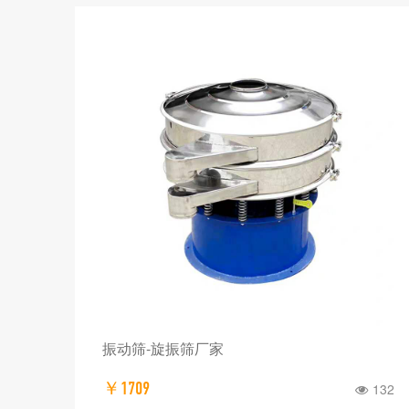
振动筛-旋振筛厂家
￥1709
132