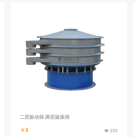
二层振动筛,两层旋振筛
￥0
233