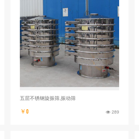
五层不锈钢旋振筛,振动筛
￥0
289