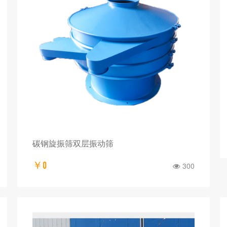
碳钢旋振筛双层振动筛
￥0
300