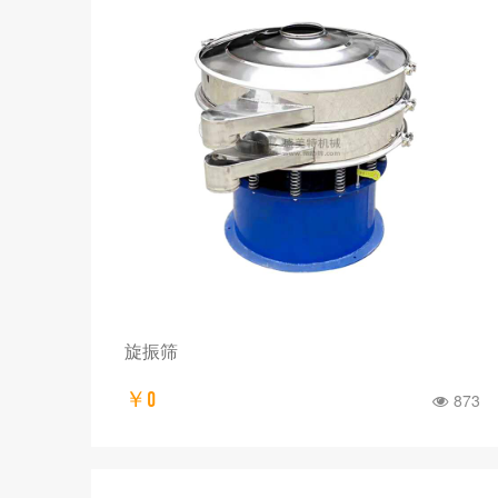
旋振筛
￥0
873