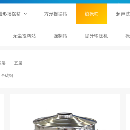
圆形摇摆筛
方形摇摆筛
旋振筛
超声波
无尘投料站
强制筛
提升输送机
振
四层
五层
全碳钢