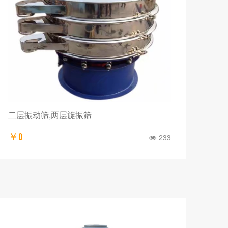
二层振动筛,两层旋振筛
￥0
233