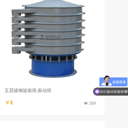
五层碳钢旋振筛,振动筛
你们振动筛都有哪
￥0
289